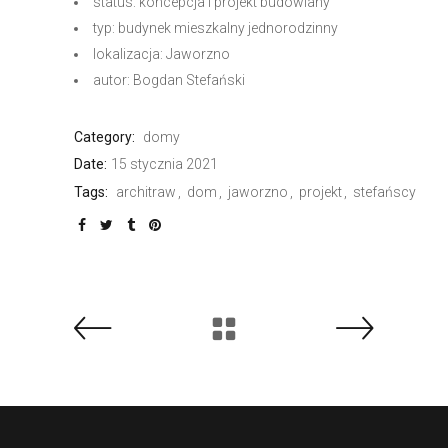
status: koncepcja i projekt budowlany
typ: budynek mieszkalny jednorodzinny
lokalizacja: Jaworzno
autor: Bogdan Stefański
Category:
domy
Date:
15 stycznia 2021
Tags:
architraw
dom
jaworzno
projekt
stefańscy