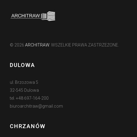
© 2026
ARCHITRAW
. WSZELKIE PRAWA ZASTRZEŻONE.
DULOWA
ul. Brzozowa 5
32-545 Dulowa
tel. +48 697-164-200
biuroarchitraw@gmail.com
CHRZANÓW