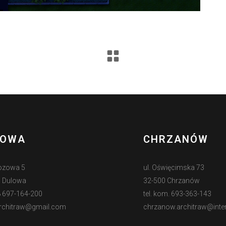
LOWA
CHRZANÓW
zozowa 5
ul. Oświęcimska 73
5 Dulowa
32-500 Chrzanów
48 697-164-200
tel. kom. 693-363-143
rchitraw@gmail.com
chrzanow.architraw@inter