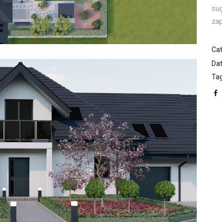
sug
zap
Cat
Dat
Tag