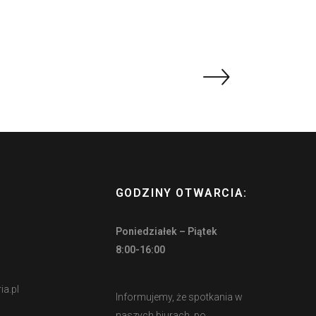
GODZINY OTWARCIA:
Poniedziałek – Piątek
8:00-16:00
ia.pl
Informujemy, że spotkania w
naszych biurach, po