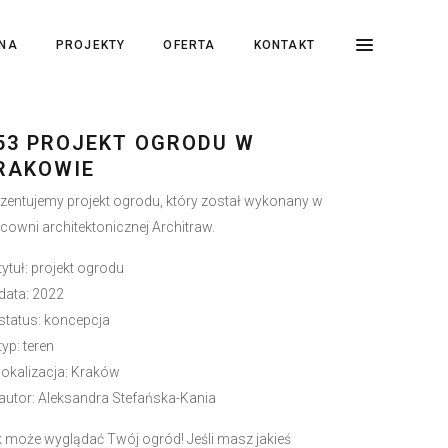
NA
PROJEKTY
OFERTA
KONTAKT
53 PROJEKT OGRODU W
RAKOWIE
zentujemy projekt ogrodu, który został wykonany w
cowni architektonicznej Architraw.
tytuł: projekt ogrodu
data: 2022
status: koncepcja
typ: teren
lokalizacja: Kraków
autor: Aleksandra Stefańska-Kania
 może wyglądać Twój ogród! Jeśli masz jakieś