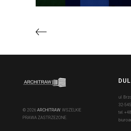
DU
ul. Br
32-54
© 2026
ARCHITRAW
. WSZELKIE
tel. +
PRAWA ZASTRZEŻONE.
biuroa