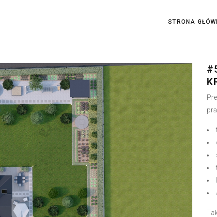
STRONA GŁÓW
#
K
Pre
pra
Tak