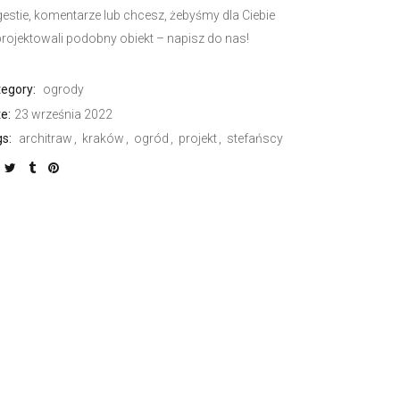
estie, komentarze lub chcesz, żebyśmy dla Ciebie
rojektowali podobny obiekt – napisz do nas!
egory:
ogrody
e:
23 września 2022
s:
architraw
kraków
ogród
projekt
stefańscy