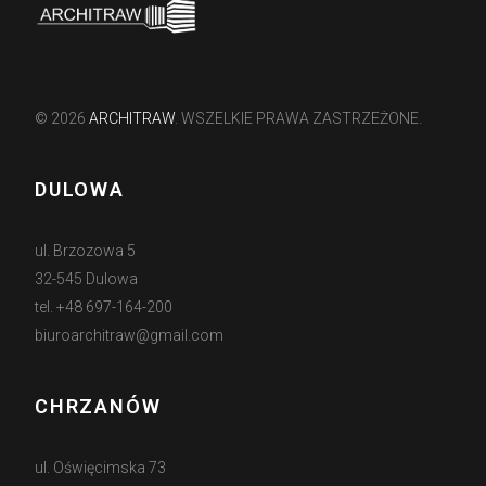
© 2026
ARCHITRAW
. WSZELKIE PRAWA ZASTRZEŻONE.
DULOWA
ul. Brzozowa 5
32-545 Dulowa
tel. +48 697-164-200
biuroarchitraw@gmail.com
CHRZANÓW
ul. Oświęcimska 73