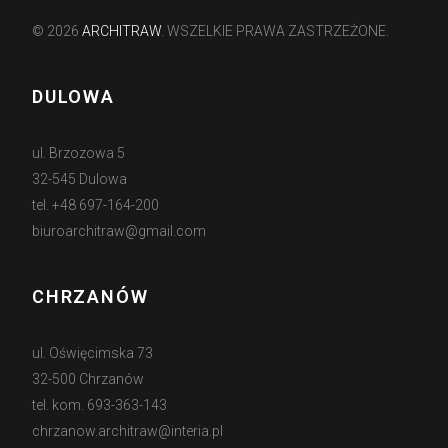
© 2026
ARCHITRAW
. WSZELKIE PRAWA ZASTRZEŻONE.
DULOWA
ul. Brzozowa 5
32-545 Dulowa
tel. +48 697-164-200
biuroarchitraw@gmail.com
CHRZANÓW
ul. Oświęcimska 73
32-500 Chrzanów
tel. kom. 693-363-143
chrzanow.architraw@interia.pl