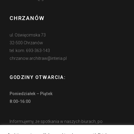
CHRZANÓW
ul. Oświęcimska 73
32-500 Chrzanów
tel. kom. 693-363-143
chrzanow.architraw@interia.pl
GODZINY OTWARCIA:
Poniedziałek – Piątek
8:00-16:00
Informujemy, że spotkania w naszych biurach, po
wcześniejszym ustaleniu, mogą się odbywać również po