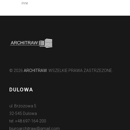
inne
© 2026
ARCHITRAW
. WSZELKIE PRAWA ZASTRZEŻONE.
DULOWA
ul. Brzozowa 5
32-545 Dulowa
tel. +48 697-164-200
biuroarchitraw@gmail.com